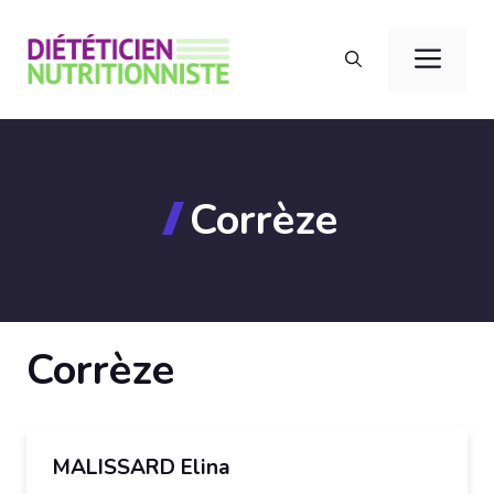
Aller
au
Men
contenu
Corrèze
Corrèze
MALISSARD Elina