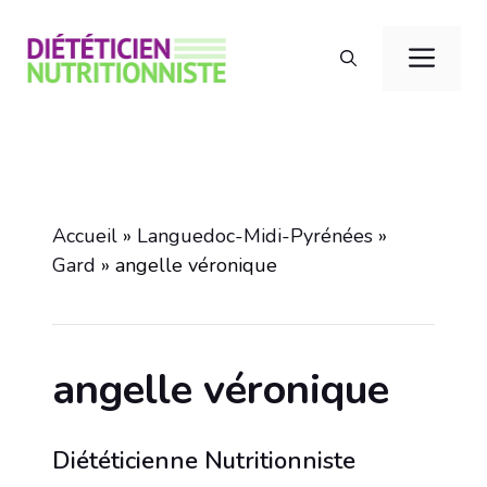
Aller
au
Men
contenu
Accueil
»
Languedoc-Midi-Pyrénées
»
Gard
»
angelle véronique
angelle véronique
Diététicienne Nutritionniste