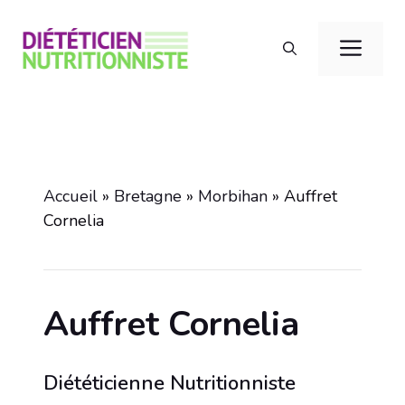
Aller
au
Men
contenu
Accueil
»
Bretagne
»
Morbihan
»
Auffret
Cornelia
Auffret Cornelia
Diététicienne Nutritionniste