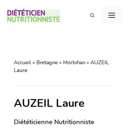
Aller
au
Men
contenu
Accueil
»
Bretagne
»
Morbihan
»
AUZEIL
Laure
AUZEIL Laure
Diététicienne Nutritionniste