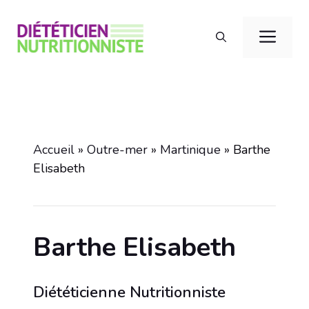
Aller
au
Men
contenu
Accueil
»
Outre-mer
»
Martinique
»
Barthe
Elisabeth
Barthe Elisabeth
Diététicienne Nutritionniste