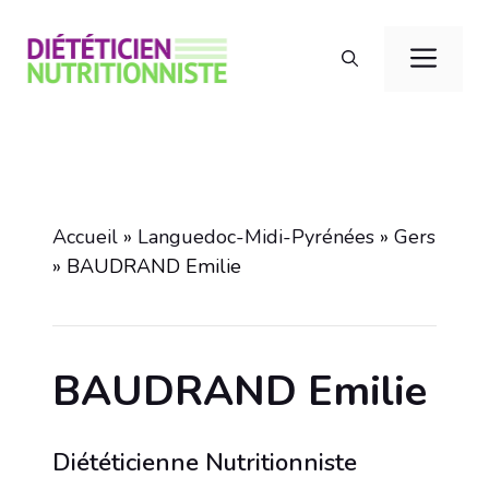
Aller
au
Men
contenu
Accueil
»
Languedoc-Midi-Pyrénées
»
Gers
»
BAUDRAND Emilie
BAUDRAND Emilie
Diététicienne Nutritionniste