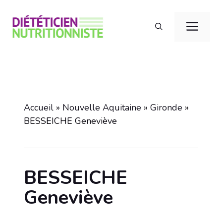
Aller
au
Men
contenu
Accueil
»
Nouvelle Aquitaine
»
Gironde
»
BESSEICHE Geneviève
BESSEICHE
Geneviève