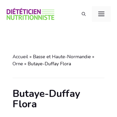
Aller
au
Men
contenu
Accueil
»
Basse et Haute-Normandie
»
Orne
»
Butaye-Duffay Flora
Butaye-Duffay
Flora