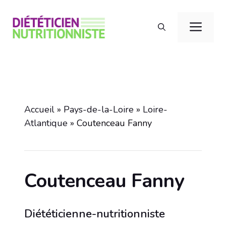
Aller
au
Men
contenu
Accueil
»
Pays-de-la-Loire
»
Loire-
Atlantique
»
Coutenceau Fanny
Coutenceau Fanny
Diététicienne-nutritionniste