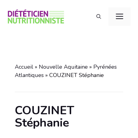
Aller
au
Men
contenu
Accueil
»
Nouvelle Aquitaine
»
Pyrénées
Atlantiques
»
COUZINET Stéphanie
COUZINET
Stéphanie