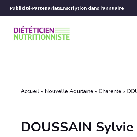
Aller
Publicité-Partenariats
Inscription dans l'annuaire
au
contenu
Accueil
»
Nouvelle Aquitaine
»
Charente
»
DOU
DOUSSAIN Sylvie