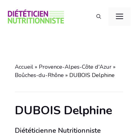
Aller
au
Men
contenu
Accueil
»
Provence-Alpes-Côte d'Azur
»
Boûches-du-Rhône
»
DUBOIS Delphine
DUBOIS Delphine
Diététicienne Nutritionniste