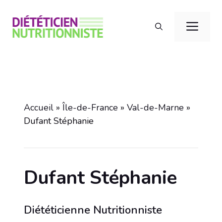
Aller
au
Men
contenu
Accueil
»
Île-de-France
»
Val-de-Marne
»
Dufant Stéphanie
Dufant Stéphanie
Diététicienne Nutritionniste