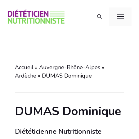
Aller
au
Men
contenu
Accueil
»
Auvergne-Rhône-Alpes
»
Ardèche
»
DUMAS Dominique
DUMAS Dominique
Diététicienne Nutritionniste