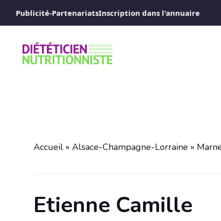
Aller
Publicité-Partenariats
Inscription dans l'annuaire
au
contenu
Accueil
»
Alsace-Champagne-Lorraine
»
Marn
Etienne Camille