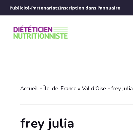
Aller
Publicité-Partenariats
Inscription dans l'annuaire
au
contenu
Accueil
»
Île-de-France
»
Val d'Oise
»
frey julia
frey julia