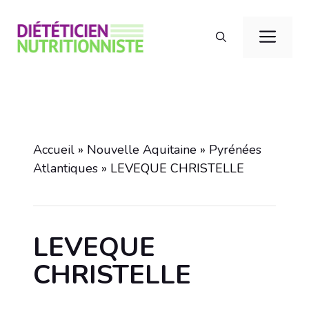
Aller
au
Men
contenu
Accueil
»
Nouvelle Aquitaine
»
Pyrénées
Atlantiques
»
LEVEQUE CHRISTELLE
LEVEQUE
CHRISTELLE