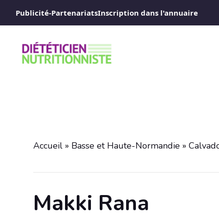
Aller
Publicité-Partenariats
Inscription dans l'annuaire
au
contenu
Accueil
»
Basse et Haute-Normandie
»
Calvad
Makki Rana