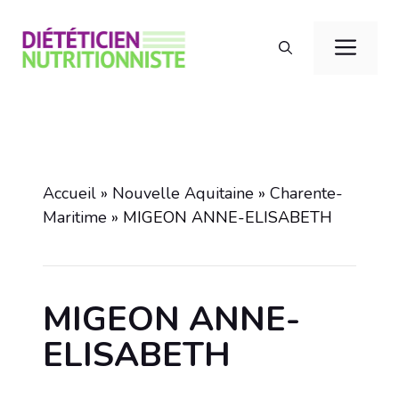
Aller
au
Men
contenu
Accueil
»
Nouvelle Aquitaine
»
Charente-
Maritime
»
MIGEON ANNE-ELISABETH
MIGEON ANNE-
ELISABETH