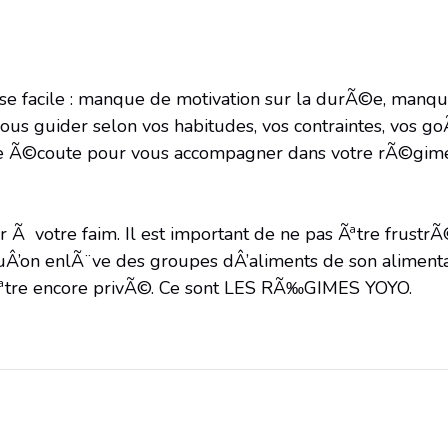
e facile : manque de motivation sur la durÃ©e, manque
us guider selon vos habitudes, vos contraintes, vos goÃ
tre Ã©coute pour vous accompagner dans votre rÃ©gime,
nger Ã votre faim. Il est important de ne pas Ãªtre fru
quÂ’on enlÃ¨ve des groupes dÂ’aliments de son alimentat
n Ãªtre encore privÃ©. Ce sont LES RÃ‰GIMES YOYO.