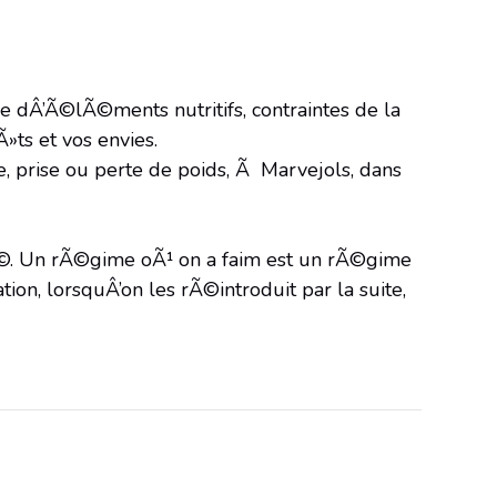
 dÂ’Ã©lÃ©ments nutritifs, contraintes de la
»ts et vos envies.
 prise ou perte de poids, Ã Marvejols, dans
strÃ©. Un rÃ©gime oÃ¹ on a faim est un rÃ©gime
ion, lorsquÂ’on les rÃ©introduit par la suite,