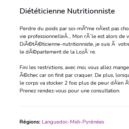
Diététicienne Nutritionniste
Perdre du poids par soi-mÃªme nÂ’est pas chos
vie professionnelleÂ… Mon rÃ´le est alors de vo
DiÃ©tÃ©ticienne-nutritionniste, je suis Ã vo
le dÃ©partement de la LozÃ¨re.
Fini les restrictions, avec moi, vous allez ma
Ã©chec car on finit par craquer. De plus, lors
le corps va stocker 2 fois plus de peur dÂ’e
Prenez rendez-vous pour une consultation.
Régions:
Languedoc-Midi-Pyrénées