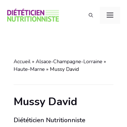
Aller
au
Men
contenu
Accueil
»
Alsace-Champagne-Lorraine
»
Haute-Marne
»
Mussy David
Mussy David
Diététicien Nutritionniste