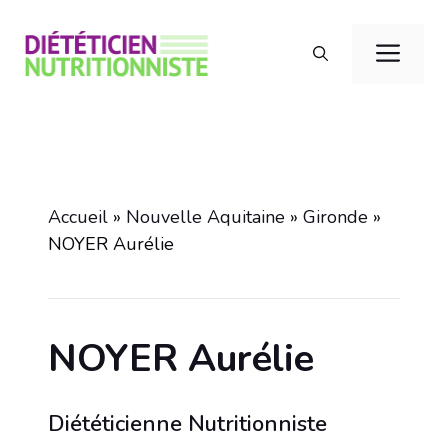
Aller
au
Men
contenu
Accueil
»
Nouvelle Aquitaine
»
Gironde
»
NOYER Aurélie
NOYER Aurélie
Diététicienne Nutritionniste