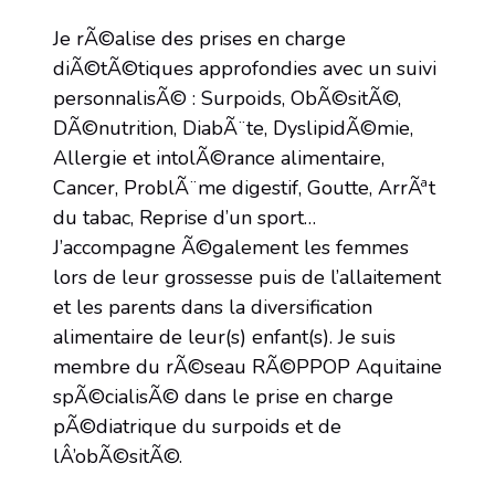
Je rÃ©alise des prises en charge
diÃ©tÃ©tiques approfondies avec un suivi
personnalisÃ© : Surpoids, ObÃ©sitÃ©,
DÃ©nutrition, DiabÃ¨te, DyslipidÃ©mie,
Allergie et intolÃ©rance alimentaire,
Cancer, ProblÃ¨me digestif, Goutte, ArrÃªt
du tabac, Reprise d’un sport…
J’accompagne Ã©galement les femmes
lors de leur grossesse puis de l’allaitement
et les parents dans la diversification
alimentaire de leur(s) enfant(s). Je suis
membre du rÃ©seau RÃ©PPOP Aquitaine
spÃ©cialisÃ© dans le prise en charge
pÃ©diatrique du surpoids et de
lÂ’obÃ©sitÃ©.