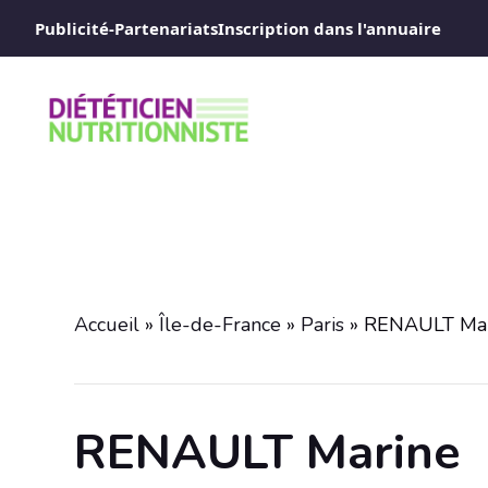
Aller
Publicité-Partenariats
Inscription dans l'annuaire
au
contenu
Accueil
»
Île-de-France
»
Paris
»
RENAULT Mar
RENAULT Marine