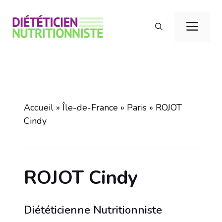
Aller
au
Men
contenu
Accueil
»
Île-de-France
»
Paris
»
ROJOT
Cindy
ROJOT Cindy
Diététicienne Nutritionniste