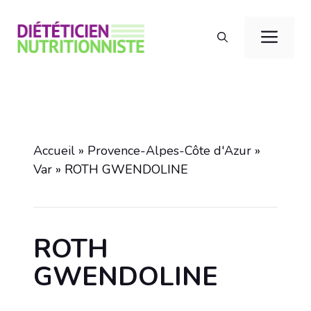
Aller
au
Men
contenu
Accueil
»
Provence-Alpes-Côte d'Azur
»
Var
»
ROTH GWENDOLINE
ROTH
GWENDOLINE