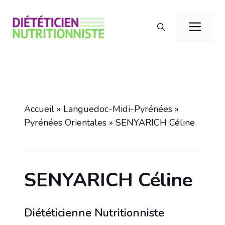
Aller
au
Men
contenu
Accueil
»
Languedoc-Midi-Pyrénées
»
Pyrénées Orientales
»
SENYARICH Céline
SENYARICH Céline
Diététicienne Nutritionniste