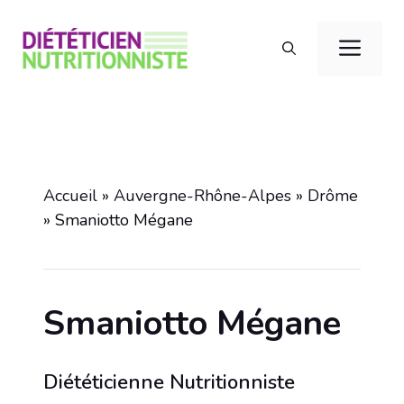
Aller
au
Men
contenu
Accueil
»
Auvergne-Rhône-Alpes
»
Drôme
»
Smaniotto Mégane
Smaniotto Mégane
Diététicienne Nutritionniste