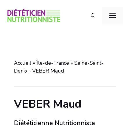
Aller
au
Men
contenu
Accueil
»
Île-de-France
»
Seine-Saint-
Denis
»
VEBER Maud
VEBER Maud
Diététicienne Nutritionniste