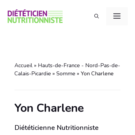
Aller
au
Men
contenu
Accueil
»
Hauts-de-France - Nord-Pas-de-
Calais-Picardie
»
Somme
»
Yon Charlene
Yon Charlene
Diététicienne Nutritionniste