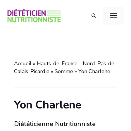
Aller
au
Men
contenu
Accueil
»
Hauts-de-France - Nord-Pas-de-
Calais-Picardie
»
Somme
»
Yon Charlene
Yon Charlene
Diététicienne Nutritionniste