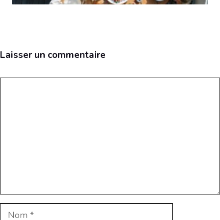
Laisser un commentaire
Commentaire
Nom