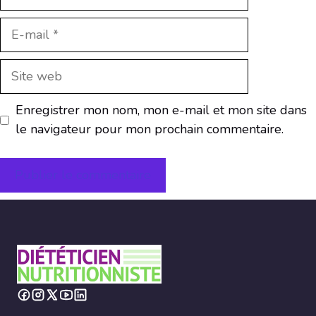
E-
mail
Site
web
Enregistrer mon nom, mon e-mail et mon site dans
le navigateur pour mon prochain commentaire.
A
l
t
e
r
n