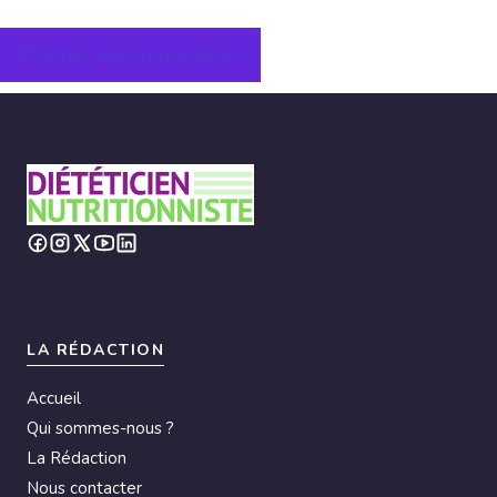
A
l
t
e
r
n
a
t
i
LA RÉDACTION
v
Accueil
e
Qui sommes-nous ?
:
La Rédaction
Nous contacter