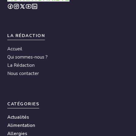
r
n
a
t
i
LA RÉDACTION
v
Accueil
e
Qui sommes-nous ?
:
La Rédaction
Nous contacter
CATÉGORIES
Actualités
Alimentation
Allergies