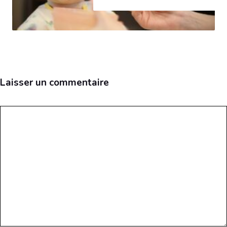
Laisser un commentaire
Commentaire