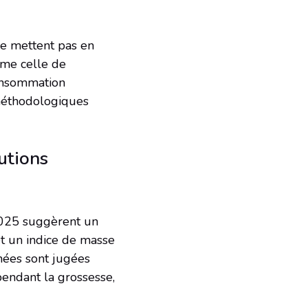
e mettent pas en
mme celle de
consommation
 méthodologiques
utions
2025 suggèrent un
et un indice de masse
nnées sont jugées
pendant la grossesse,