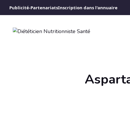
Aller
Publicité-Partenariats
Inscription dans l'annuaire
au
contenu
Asparta