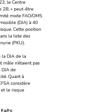
023, le Centre
e 2B, « peut-être
 Comité mixte FAO/OMS
missible (DJA) à 40
isque. Cette position
ns la liste des
onurie (PKU).
 la DJA de la
t mâle n’étaient pas
a DJA de
ité. Quant à
l’EFSA considère
et le risque
ltats