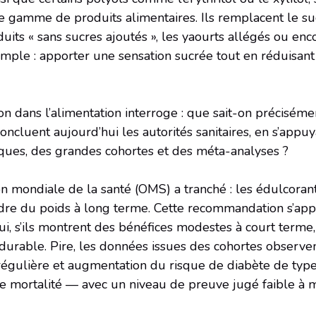
te gamme de produits alimentaires. Ils remplacent le su
roduits « sans sucres ajoutés », les yaourts allégés ou en
imple : apporter une sensation sucrée tout en réduisant
on dans l’alimentation interroge : que sait-on préciséme
oncluent aujourd’hui les autorités sanitaires, en s’appu
niques, des grandes cohortes et des méta-analyses ?
on mondiale de la santé (OMS) a tranché : les édulcoran
rdre du poids à long terme. Cette recommandation s’ap
qui, s’ils montrent des bénéfices modestes à court terme
durable. Pire, les données issues des cohortes observen
égulière et augmentation du risque de diabète de type
de mortalité — avec un niveau de preuve jugé faible à 