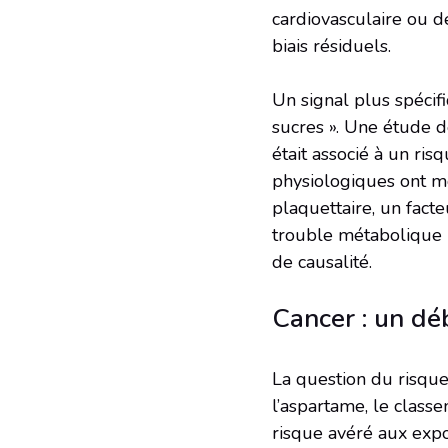
cardiovasculaire ou d
biais résiduels.
Un signal plus spécifi
sucres ». Une étude d
était associé à un ri
physiologiques ont mo
plaquettaire, un fact
trouble métabolique p
de causalité.
Cancer : un d
La question du risqu
l’aspartame, le class
risque avéré aux expo