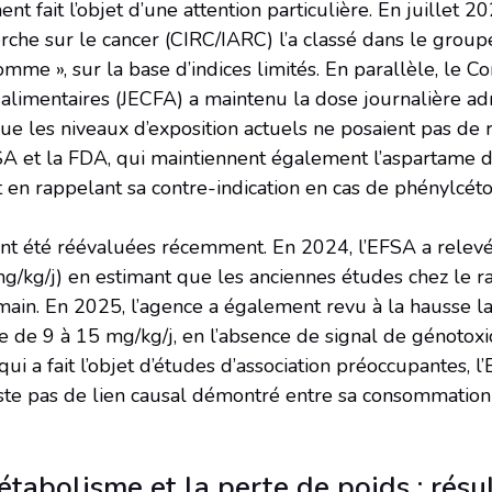
t fait l’objet d’une attention particulière. En juillet 2
erche sur le cancer (CIRC/IARC) l’a classé dans le group
mme », sur la base d’indices limités. En parallèle, le
s alimentaires (JECFA) a maintenu la dose journalière ad
ue les niveaux d’exposition actuels ne posaient pas de r
SA et la FDA, qui maintiennent également l’aspartame da
ut en rappelant sa contre-indication en cas de phénylcét
nt été réévaluées récemment. En 2024, l’EFSA a relevé
mg/kg/j) en estimant que les anciennes études chez le ra
main. En 2025, l’agence a également revu à la hausse l
e de 9 à 15 mg/kg/j, en l’absence de signal de génotoxic
l qui a fait l’objet d’études d’association préoccupantes, 
xiste pas de lien causal démontré entre sa consommation 
étabolisme et la perte de poids : résu