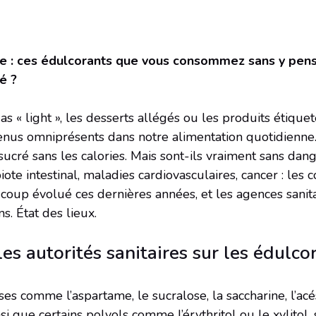
 : ces édulcorants que vous consommez sans y penser
é ?
s « light », les desserts allégés ou les produits étiqueté
enus omniprésents dans notre alimentation quotidienne
ucré sans les calories. Mais sont-ils vraiment sans dang
iote intestinal, maladies cardiovasculaires, cancer : les 
ucoup évolué ces dernières années, et les agences sanita
. État des lieux.
es autorités sanitaires sur les édulco
ses comme l’aspartame, le sucralose, la saccharine, l’a
nsi que certains polyols comme l’érythritol ou le xylitol,