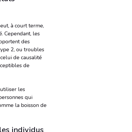
ut, à court terme,
é. Cependant, les
apportent des
type 2, ou troubles
celui de causalité
sceptibles de
tiliser les
personnes qui
comme la boisson de
les individus