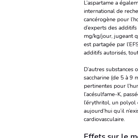
L’aspartame a égalemen
international de rech
cancérogène pour l’ho
d’experts des additif
mg/kg/jour, jugeant q
est partagée par l’EF
additifs autorisés, to
D’autres substances o
saccharine (de 5 à 9 
pertinentes pour l’hu
l’acésulfame-K, passé
l’érythritol, un polyo
aujourd’hui qu’il n’e
cardiovasculaire.
Effets sur le m