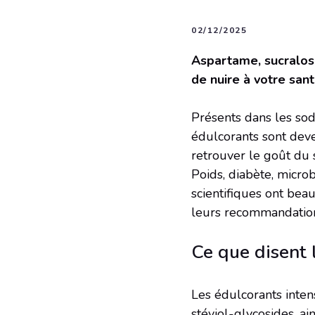
02/12/2025
Aspartame, sucralose
de nuire à votre sant
Présents dans les soda
édulcorants sont dev
retrouver le goût du s
Poids, diabète, microb
scientifiques ont bea
leurs recommandations
Ce que disent l
Les édulcorants inten
stéviol-glycosides, ai