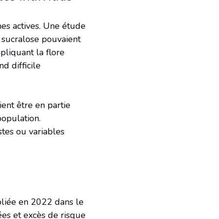
ches actives. Une étude
e sucralose pouvaient
pliquant la flore
d difficile
ent être en partie
population.
stes ou variables
e
bliée en 2022 dans le
ées et excès de risque