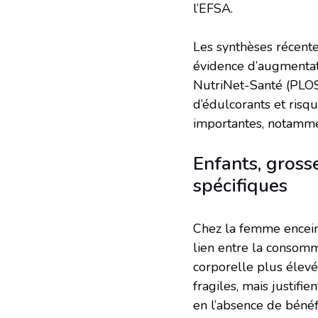
l’EFSA.
Les synthèses récent
évidence d’augmentat
NutriNet-Santé (PLOS
d’édulcorants et risq
importantes, notammen
Enfants, gross
spécifiques
Chez la femme encein
lien entre la consomm
corporelle plus élevé
fragiles, mais justif
en l’absence de béné