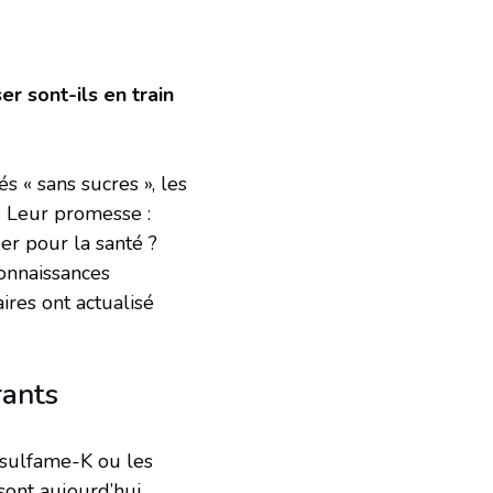
 sont-ils en train
s « sans sucres », les
. Leur promesse :
er pour la santé ?
connaissances
ires ont actualisé
rants
césulfame-K ou les
 sont aujourd’hui