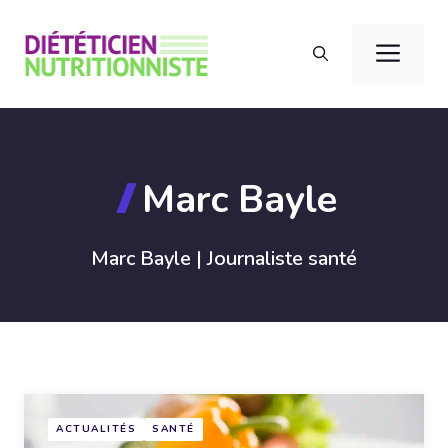
Aller
au
Men
contenu
Marc Bayle
Marc Bayle | Journaliste santé
ACTUALITÉS
SANTÉ