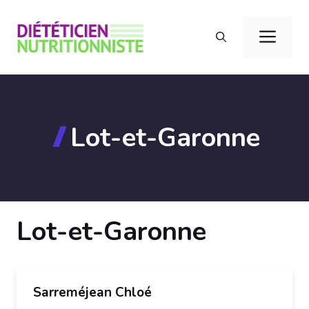
Aller
au
Men
contenu
Lot-et-Garonne
Lot-et-Garonne
Sarreméjean Chloé