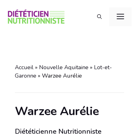
Aller
au
Men
contenu
Accueil
»
Nouvelle Aquitaine
»
Lot-et-
Garonne
»
Warzee Aurélie
Warzee Aurélie
Diététicienne Nutritionniste