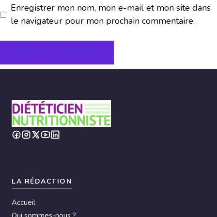
Enregistrer mon nom, mon e-mail et mon site dans
le navigateur pour mon prochain commentaire.
A
l
t
e
r
n
a
t
i
LA RÉDACTION
v
Accueil
e
Qui sommes-nous ?