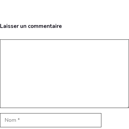
Laisser un commentaire
Commentaire
Nom