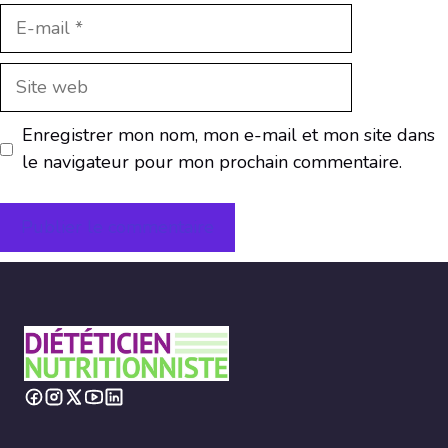
E-
mail
Site
web
Enregistrer mon nom, mon e-mail et mon site dans
le navigateur pour mon prochain commentaire.
A
l
t
e
r
n
a