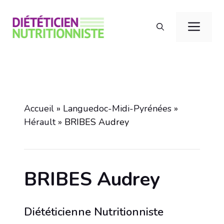
Aller
au
Men
contenu
Accueil
»
Languedoc-Midi-Pyrénées
»
Hérault
»
BRIBES Audrey
BRIBES Audrey
Diététicienne Nutritionniste