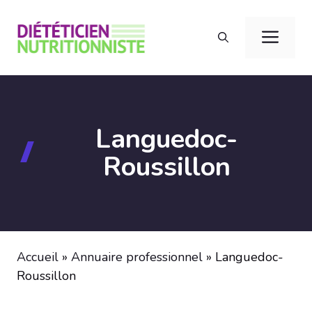
Aller
au
Men
contenu
Languedoc-
Roussillon
Accueil
»
Annuaire professionnel
»
Languedoc-
Roussillon