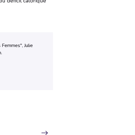
du déficit calorique
s Femmes", Julie
n.