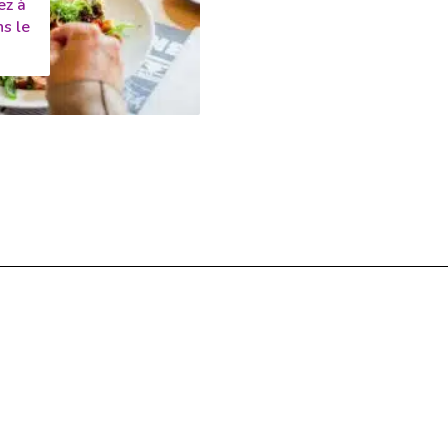
ez à
s le