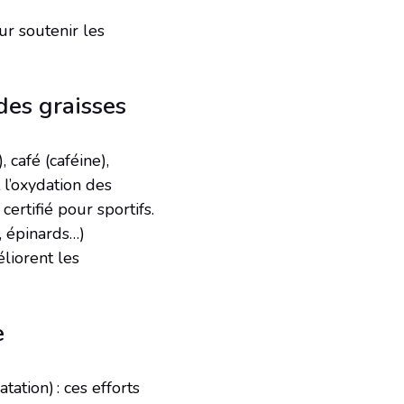
ur soutenir les
des graisses
, café (caféine),
 l’oxydation des
rtifié pour sportifs.
, épinards…)
éliorent les
e
tation) : ces efforts