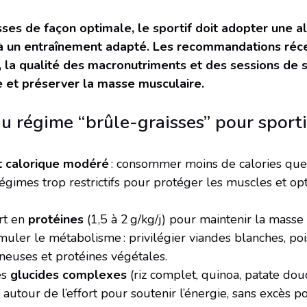
sses de façon optimale, le sportif doit adopter une a
à un entraînement adapté. Les recommandations récen
e, la qualité des macronutriments et des sessions de 
e et préserver la masse musculaire.
u régime “brûle-graisses” pour sporti
it calorique modéré
: consommer moins de calories que 
régimes trop restrictifs pour protéger les muscles et opt
ort en
protéines
(1,5 à 2 g/kg/j) pour maintenir la masse
timuler le métabolisme : privilégier viandes blanches, po
ineuses et protéines végétales.
es
glucides complexes
(riz complet, quinoa, patate do
autour de l’effort pour soutenir l’énergie, sans excès 