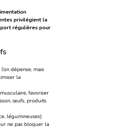
limentation
tes privilégient la
sport régulières pour
fs
l’on dépense, mais
imiser la
 musculaire, favoriser
isson, œufs, produits
uce, légumineuses)
pour ne pas bloquer la