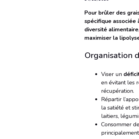
Pour brûler des grai
spécifique associée 
diversité alimentair
maximiser la lipolys
Organisation d
Viser un
défic
en évitant les 
récupération.
Répartir l’app
la satiété et s
laitiers, légum
Consommer d
principalement 