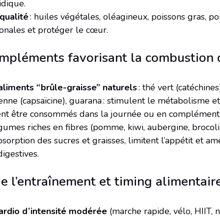
idique.
 qualité
: huiles végétales, oléagineux, poissons gras, po
onales et protéger le cœur.
mpléments favorisant la combustion 
aliments “brûle-graisse” naturels
: thé vert (catéchines)
nne (capsaïcine), guarana : stimulent le métabolisme et
ent être consommés dans la journée ou en complément ce
égumes riches en fibres (pomme, kiwi, aubergine, brocoli
absorption des sucres et graisses, limitent l’appétit et am
igestives.
e l’entraînement et timing alimentair
ardio d’intensité modérée
(marche rapide, vélo, HIIT, na