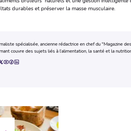
aliments brûleurs” naturels et une gestion intelligente 
ltats durables et préserver la masse musculaire.
rnaliste spécialisée, ancienne rédactrice en chef du "Magazine de
mant couvre des sujets liés à l’alimentation, la santé et la nutritio