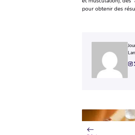
et musculation), des “
pour obtenir des résu
Jou
Lar