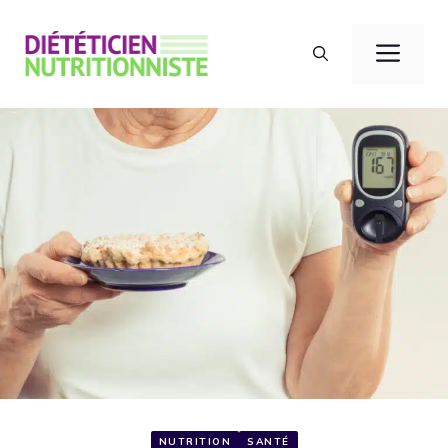
Aller
au
Men
contenu
NUTRITION
SANTÉ