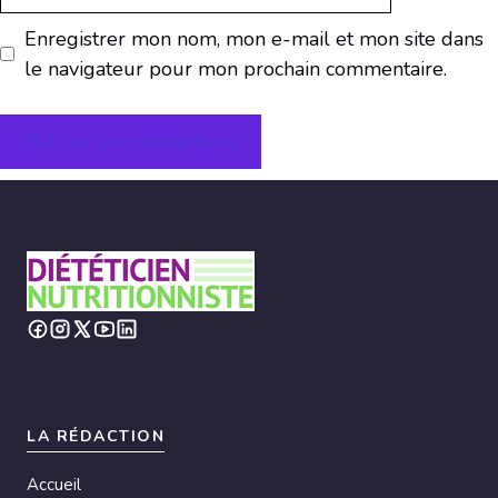
web
Enregistrer mon nom, mon e-mail et mon site dans
le navigateur pour mon prochain commentaire.
A
l
t
e
r
n
a
t
i
LA RÉDACTION
v
Accueil
e