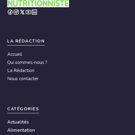
r
n
a
t
i
LA RÉDACTION
v
Accueil
e
Qui sommes-nous ?
:
La Rédaction
Nous contacter
CATÉGORIES
Actualités
Alimentation