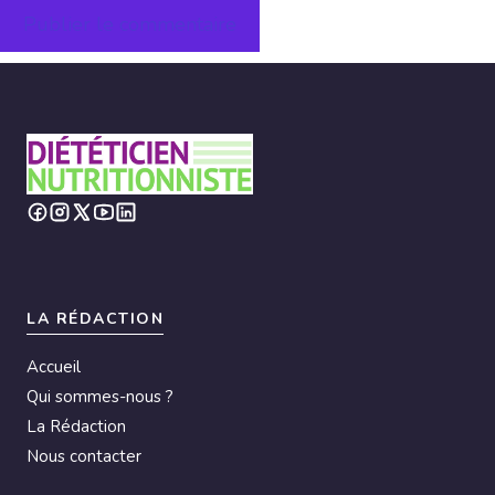
A
l
t
e
r
n
a
t
i
LA RÉDACTION
v
Accueil
e
Qui sommes-nous ?
:
La Rédaction
Nous contacter