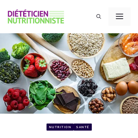
Aller
au
Men
contenu
NUTRITION
SANTÉ